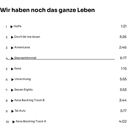
Wir haben noch das ganze Leben
1:21
Haifa
1
3:26
Don’t let me down
2
2:46
Americana
3
6:17
Sternenhimmel
4
1:15
Ilana
5
5:55
Umarmung
6
3:53
Seven Eights
7
3:44
Ilana Backing Track B
8
5:17
Tel Aviv
9
4:02
Ilana Backing Track A
10