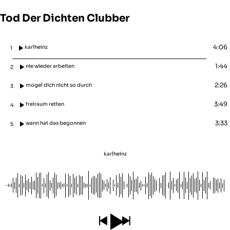
Tod Der Dichten Clubber
4:06
karlheinz
1
1:44
nie wieder arbeiten
2
2:26
mogel dich nicht so durch
3
3:49
freiraum retten
4
3:33
wann hat das begonnen
5
karlheinz